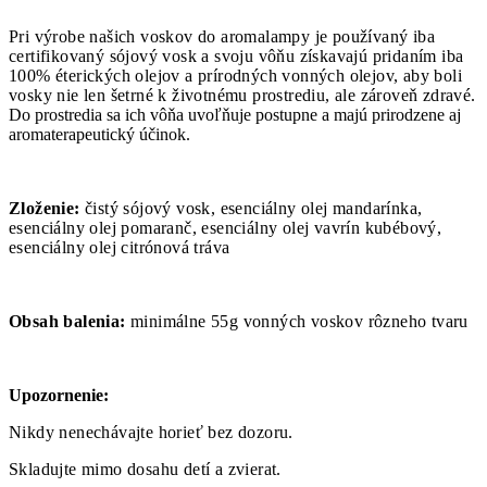
Pri výrobe našich voskov do aromalampy je používaný iba
certifikovaný sójový vosk a svoju vôňu získavajú pridaním iba
100% éterických olejov a prírodných vonných olejov, aby boli
vosky nie len šetrné k životnému prostrediu, ale zároveň zdravé.
Do prostredia sa ich vôňa uvoľňuje postupne a majú prirodzene aj
aromaterapeutický účinok.
Zloženie:
čistý sójový vosk, esenciálny olej mandarínka,
esenciálny olej pomaranč, esenciálny olej vavrín kubébový,
esenciálny olej citrónová tráva
Obsah balenia:
minimálne 55g vonných voskov rôzneho tvaru
Upozornenie:
Nikdy nenechávajte horieť bez dozoru.
Skladujte mimo dosahu detí a zvierat.