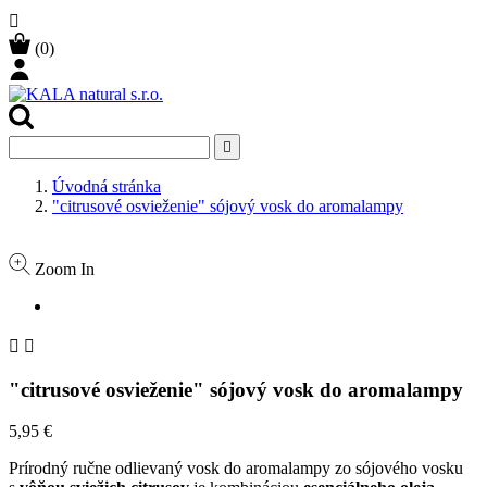

(0)

Úvodná stránka
"citrusové osvieženie" sójový vosk do aromalampy
Zoom In


"citrusové osvieženie" sójový vosk do aromalampy
5,95 €
Prírodný ručne odlievaný vosk do aromalampy zo sójového vosku