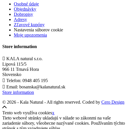
Osobné údaje
Objednávky
Dobropisy
Adresy
Zľavové kupóny
Nastavenia súborov cookie
Moje upozornenia
Store information

KALA natural s.r.o.
Lipová 115/5
966 11 Trnavá Hora
Slovensko

Telefon:
0948 405 195

Email:
bosanska@kalanatural.sk
Store information
© 2026 - Kala Natural - All rights reserved. Coded by
Cero Design
Tento web využíva cookies
x
Tieto webové stránky ukladajú v súlade so zákonmi na vaše
zariadenie súbory, všeobecne nazývané cookies. Používaním týchto
stránok s tým vyjadrujete súhlas.