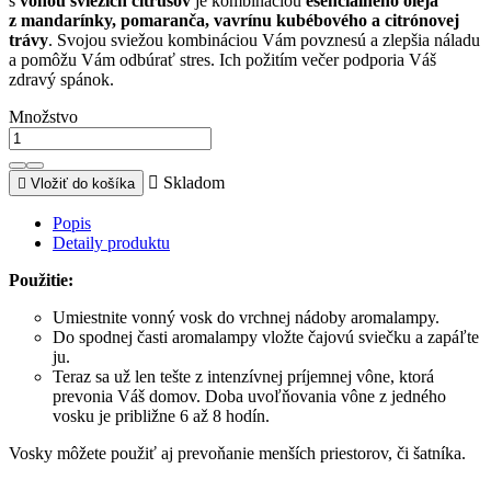
s
vôňou sviežich citrusov
je kombináciou
esenciálneho oleja
z mandarínky, pomaranča, vavrínu kubébového a citrónovej
trávy
. Svojou sviežou kombináciou Vám povznesú a zlepšia náladu
a pomôžu Vám odbúrať stres. Ich požitím večer podporia Váš
zdravý spánok.
Množstvo

Skladom

Vložiť do košíka
Popis
Detaily produktu
Použitie:
Umiestnite vonný vosk do vrchnej nádoby aromalampy.
Do spodnej časti aromalampy vložte čajovú sviečku a zapáľte
ju.
Teraz sa už len tešte z intenzívnej príjemnej vône, ktorá
prevonia Váš domov. Doba uvoľňovania vône z jedného
vosku je približne 6 až 8 hodín.
Vosky môžete použiť aj prevoňanie menších priestorov, či šatníka.