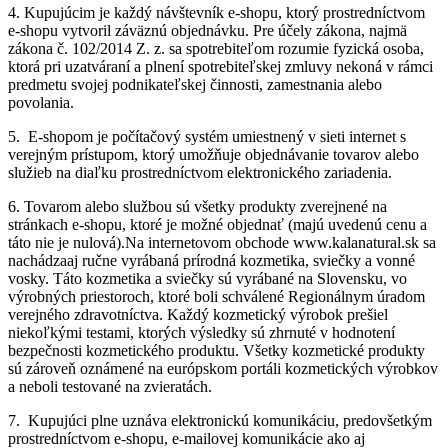
4.
Kupujúcim je každý návštevník e-shopu, ktorý prostredníctvom
e-shopu vytvoril záväznú objednávku. Pre účely zákona, najmä
zákona č. 102/2014 Z. z. sa spotrebiteľom rozumie fyzická osoba,
ktorá pri uzatváraní a plnení spotrebiteľskej zmluvy nekoná v rámci
predmetu svojej podnikateľskej činnosti, zamestnania alebo
povolania.
5.
E-shopom je počítačový systém umiestnený v sieti internet s
verejným prístupom, ktorý umožňuje objednávanie tovarov alebo
služieb na diaľku prostredníctvom elektronického zariadenia.
6.
Tovarom alebo službou sú všetky produkty zverejnené na
stránkach e-shopu, ktoré je možné objednať (majú uvedenú cenu a
táto nie je nulová).Na internetovom obchode www.kalanatural.sk sa
nachádzaaj ručne vyrábaná prírodná kozmetika, sviečky a vonné
vosky. Táto kozmetika a sviečky sú vyrábané na Slovensku, vo
výrobných priestoroch, ktoré boli schválené Regionálnym úradom
verejného zdravotníctva. Každý kozmetický výrobok prešiel
niekoľkými testami, ktorých výsledky sú zhrnuté v hodnotení
bezpečnosti kozmetického produktu. Všetky kozmetické produkty
sú zároveň oznámené na európskom portáli kozmetických výrobkov
a neboli testované na zvieratách.
7.
Kupujúci plne uznáva elektronickú komunikáciu, predovšetkým
prostredníctvom e-shopu, e-mailovej komunikácie ako aj