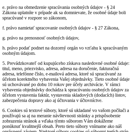
e.
právo na obmedzenie spracúvania osobných údajov - § 24
Zákona uplatníte v prípade ak sa domnievate, že osobné údaje boli
spracúvané v rozpore so zákonom,
f.
právo namietať spracovanie osobných údajov - § 27 Zákona,
g.
právo na prenosnosť osobných údajov,
h.
právo podať podnet na dozorný orgán vo vzťahu k spracúvaným
osobným údajom.
5.
Prevádzkovateľ od kupujúceho získava nasledovné osobné údaje:
titul, meno, priezvisko, adresa, adresa na doručenie, fakturačná
adresa, telefónne číslo, e-mailová adresa, ktoré sú spracúvané za
účelom korektného vybavenia Vašej objednávky. Tieto osobné údaje
sú uchovávané po dobu 10 rokov pre účely archivácie. V rámci
vybavenia objednávky dochádza k spracúvaniu osobných údajov za
účelom vystavenia faktúr, vystavenia skladových (dodacích) listov,
zabezpečenia dopravy ako aj účtovania v účtovníctve.
6.
Cookies sú textové súbory, ktoré sú ukladané vo vašom počítači a
používajú sa aj na meranie návštevnosti stránky a prispôsobenie
zobrazenia stránok a vďaka týmto súborom Vám dokážeme
ponúknuť kvalitnejší obsah. Preto tieto súbory vnímame ako náš
oprávnený záujem. Niektoré súbory cookies sú súbormi tretích strán,