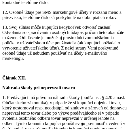
kontaktné telefónne číslo.
12.
Osobné údaje pre SMS marketingové účely v rozsahu meno a
priezvisko, telefónne číslo sú poskytnuté na dobu piatich rokov.
13.
Svoj súhlas môže kupujúci kedykoľvek odvolať zaslaní
Odvolania so spracúvaním osobných údajov, pričom tieto okamžite
mažeme. Odhlásenie je možné aj prostredníctvom odškrtnutia
políčka v užívateľskom účte používateľa (ak kupujúci požiadal o
vytvorenie užívateľského účtu). Z našej strany Vami poskytnuté
osobné údaje už nebudem používať na účely e-mailového
marketingu.
Článok XII.
Náhrada škody pri neprevzatí tovaru
1.
Predávajúci má právo na náhradu škody (podľa ust. § 420 a nasl.
Občianskeho zákonníka), v prípade že si kupujúci objednal tovar,
ktorý nestornoval resp. neodstúpil od zmluvy a zároveň od dopravcu
neprevzal tento tovar alebo po výzve predávajúceho si v prípade
zvolenia osobného odberu tovar neprevzal v určenej lehote na
odber. Týmto konaním kupujúci porušil svoju povinnosť uvedenú v
čl. X bod 2. písm, a), podľa ktorého je kupujúci povinný prevziať