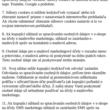
napr. Youtube, Google a podobne.
7.
Súbory cookies si môžete kedykoľvek vymazať alebo ich
zbieranie nastaviť priamo v nastaveniach internetového prehliadača.
Ak chcete odmietnuť zbieranie súborov cookies nastavte si to vo
svojom internetovom prehliadači.
8.
Ak kupujúci súhlasil so spracúvaním osobných údajov v e-shope
na účely e-mailového marketingu, súhlasil so zasielaním e-
mailových správ na kontaktnú e-mailovú adresu.
9.
Osobné údaje pre e-mailové marketingové účely v rozsahu meno
a priezvisko, e-mailová adresa sú poskytnuté na dobu piatich rokov.
Tieto osobné údaje nie sú poskytované tretím stranám.
10.
Svoj súhlas môže kupujúci kedykoľvek odvolať zaslaním
Odvolania so spracúvaním osobných údajov, pričom tieto okamžite
mažeme. Odhlásenie je možné aj prostredníctvom odškrtnutia
políčka v užívateľskom účte používateľa (ak kupujúci požiadal o
vytvorenie užívateľského účtu). Z našej strany Vami poskytnuté
osobné údaje už nebudeme používať na účely e-mailového
marketingu.
11.
Ak kupujúci súhlasil so spracúvaním osobných údajov v e-shope
na účely SMS marketingu súhlasil so zasielaním SMS správ na