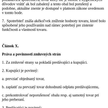
dôvodov vrátiť ak bol zabalený a tento obal bol porušený a
podobne, aktuálne znenie je dostupné v platnom zákone uvedenom
v tomto bode.
7.
Spotrebiteľ znáša akékoľvek zníženie hodnoty tovaru, ktoré bolo
spôsobené jeho používaním nad rámec potrebný pre zistenie
funkčnosti a vlastností tovaru.
Článok X.
Práva a povinnosti zmluvných strán
1.
Za zmluvné strany sa pokladá predávajúci a kupujúci.
2.
Kupujúci je povinný:
a.
prevziať objednaný tovar,
b.
zaplatiť za prevzatý tovar dohodnutú odplatu predávajúcemu,
c.
prekontrolovať neporušenosť obalu resp. aj samotný tovar pri
jeho preberaní.
3.
Predávajúci je povinný: