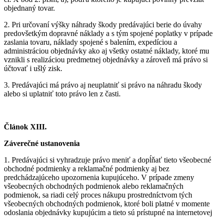
objednaný tovar.
2.
Pri určovaní výšky náhrady škody predávajúci berie do úvahy
predovšetkým dopravné náklady a s tým spojené poplatky v prípade
zaslania tovaru, náklady spojené s balením, expedíciou a
administráciou objednávky ako aj všetky ostatné náklady, ktoré mu
vznikli s realizáciou predmetnej objednávky a zároveň má právo si
účtovať i ušlý zisk.
3.
Predávajúci má právo aj neuplatniť si právo na náhradu škody
alebo si uplatniť toto právo len z časti.
Článok XIII.
Záverečné ustanovenia
1.
Predávajúci si vyhradzuje právo meniť a dopĺňať tieto všeobecné
obchodné podmienky a reklamačné podmienky aj bez
predchádzajúceho upozornenia kupujúceho. V prípade zmeny
všeobecných obchodných podmienok alebo reklamačných
podmienok, sa riadi celý proces nákupu prostredníctvom tých
všeobecných obchodných podmienok, ktoré boli platné v momente
odoslania objednávky kupujúcim a tieto sú prístupné na internetovej