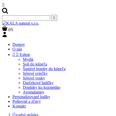


(0)
Domov
O nás


Eshop
Mydlá
Soli do kúpeľa
Šumivé bomby do kúpeľa
Sójové sviečky
Sójové vosky
Darčekové balíčky
Doplnky ku kozmetike
Aromalampy
Personalizované balíky
Poštovné a zľavy
Kontakt
Úvodná stránka