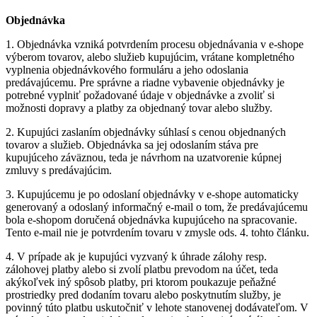
Objednávka
1.
Objednávka vzniká potvrdením procesu objednávania v e-shope
výberom tovarov, alebo služieb kupujúcim, vrátane kompletného
vyplnenia objednávkového formuláru a jeho odoslania
predávajúcemu. Pre správne a riadne vybavenie objednávky je
potrebné vyplniť požadované údaje v objednávke a zvoliť si
možnosti dopravy a platby za objednaný tovar alebo služby.
2.
Kupujúci zaslaním objednávky súhlasí s cenou objednaných
tovarov a služieb. Objednávka sa jej odoslaním stáva pre
kupujúceho záväznou, teda je návrhom na uzatvorenie kúpnej
zmluvy s predávajúcim.
3.
Kupujúcemu je po odoslaní objednávky v e-shope automaticky
generovaný a odoslaný informačný e-mail o tom, že predávajúcemu
bola e-shopom doručená objednávka kupujúceho na spracovanie.
Tento e-mail nie je potvrdením tovaru v zmysle ods. 4. tohto článku.
4.
V prípade ak je kupujúci vyzvaný k úhrade zálohy resp.
zálohovej platby alebo si zvolí platbu prevodom na účet, teda
akýkoľvek iný spôsob platby, pri ktorom poukazuje peňažné
prostriedky pred dodaním tovaru alebo poskytnutím služby, je
povinný túto platbu uskutočniť v lehote stanovenej dodávateľom. V