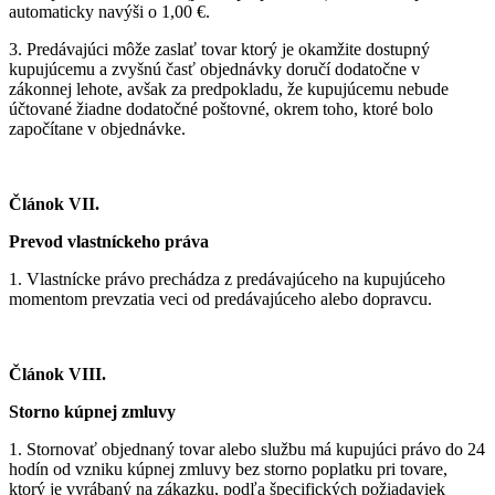
automaticky navýši o 1,00 €.
3.
Predávajúci môže zaslať tovar ktorý je okamžite dostupný
kupujúcemu a zvyšnú časť objednávky doručí dodatočne v
zákonnej lehote, avšak za predpokladu, že kupujúcemu nebude
účtované žiadne dodatočné poštovné, okrem toho, ktoré bolo
započítane v objednávke.
Článok VII.
Prevod vlastníckeho práva
1.
Vlastnícke právo prechádza z predávajúceho na kupujúceho
momentom prevzatia veci od predávajúceho alebo dopravcu.
Článok VIII.
Storno kúpnej zmluvy
1.
Stornovať objednaný tovar alebo službu má kupujúci právo do 24
hodín od vzniku kúpnej zmluvy bez storno poplatku pri tovare,
ktorý je vyrábaný na zákazku, podľa špecifických požiadaviek