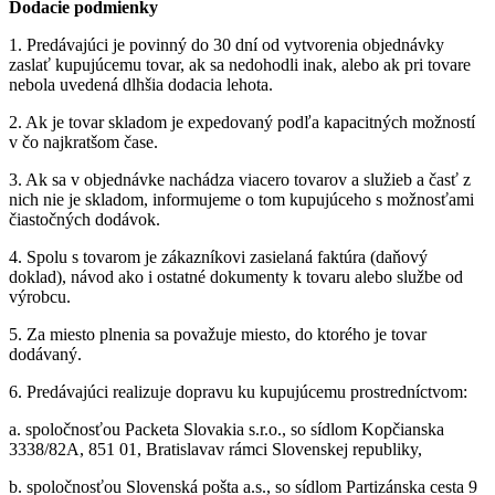
Dodacie podmienky
1.
Predávajúci je povinný do 30 dní od vytvorenia objednávky
zaslať kupujúcemu tovar, ak sa nedohodli inak, alebo ak pri tovare
nebola uvedená dlhšia dodacia lehota.
2.
Ak je tovar skladom je expedovaný podľa kapacitných možností
v čo najkratšom čase.
3.
Ak sa v objednávke nachádza viacero tovarov a služieb a časť z
nich nie je skladom, informujeme o tom kupujúceho s možnosťami
čiastočných dodávok.
4.
Spolu s tovarom je zákazníkovi zasielaná faktúra (daňový
doklad), návod ako i ostatné dokumenty k tovaru alebo službe od
výrobcu.
5.
Za miesto plnenia sa považuje miesto, do ktorého je tovar
dodávaný.
6.
Predávajúci realizuje dopravu ku kupujúcemu prostredníctvom:
a.
spoločnosťou Packeta Slovakia s.r.o., so sídlom Kopčianska
3338/82A, 851 01, Bratislavav rámci Slovenskej republiky,
b.
spoločnosťou Slovenská pošta a.s., so sídlom Partizánska cesta 9