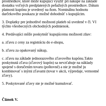
prostriedkov, ktoré môže kupujúci využiť pri nákupe na základe
dostatku voľných predplatených peňažných prostriedkov. Dátum
platnosti kupónu je uvedený na ňom. Nominálnu hodnotu
darčekového poukazu je možné dohodnúť s kupujúcim.
3.
Doplatky pre jednotlivé možnosti platieb sú uvedené v čl. VI
týchto všeobecných obchodných podmienok.
4.
Predávajúci môže poskytnúť kupujúcemu možnosti zliav:
a.
zľavu z ceny za registráciu do e-shopu,
b.
zľavu za opakovaný nákup,
c.
zľavu na základe jednorazového zľavového kupónu.Takto
poskytnutá zľava (zľavový kupón) sa nevzťahuje na náklady
spojené s doručením tovaru (poštovné) a nie je možné ju
kombinovať s inými zľavami (tovar v akcii, výpredaje, vernostné
zľavy).
5.
Poskytované zľavy nie je možné kumulovať.
Článok V.