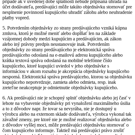
prípade ak v uvedenej dobe splatnosti nebude pripísaná úhrada na
účet dodávateľa, predávajúci môže takúto objednávku stornovať pre
nesplnenie povinností kupujúceho uhradiť zálohu alebo neuhradenie
platby vopred.
5.
Potvrdením objednávky zo strany predávajúceho vzniká kúpna
zmluva, ktorú je možné meniť alebo dopĺňať len na základe
vzájomnej dohody medzi kupujúcim a predávajúcim, ak zákon
alebo iný právny predpis neustanovuje inak. Potvrdením
objednávky zo strany predávajúceho je elektronická správa
predávajúceho odoslaná na e-mailovú adresu kupujúceho alebo
krátka textová správa odoslaná na mobilné telefónne číslo
kupujúceho, ktoré kupujúci uviedol v jeho objednávke s
informáciou v akom rozsahu je akceptácia objednávky kupujúceho
nesporná. Elektronická správa predávajúceho, ktorou sa objednávku
kupujúceho nepotvrdzuje, zamieta alebo odmieta, resp. inak
zreteľne neakceptuje je odmietnutie objednávky kupujúceho.
6.
Ak predávajúci nie je schopný splniť objednávku alebo jej časť v
lehote na vybavenie objednávky pri vynaložení maximálneho úsilia
a to z dôvodov napr. že tovar sa nevyrába, nie je dostupný u
výrobcu alebo na externom sklade dodávateľa, výrobca vykonal tak
závažné zmeny, pre ktoré nie je možné realizovať objednávku alebo
z dôvodov vyššej moci, môže predávajúci objednávku stornovať o
čom kupujúceho informuje. Taktiež má predávajúci právo zrušiť