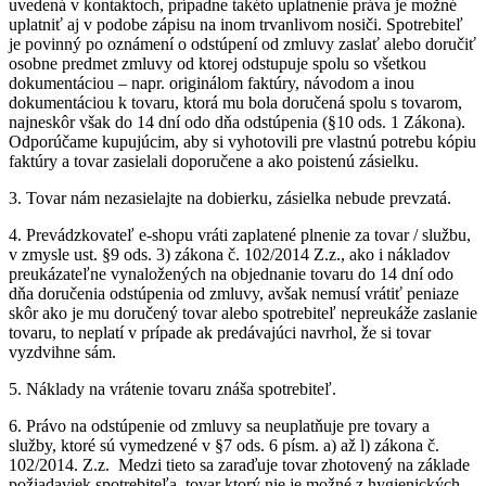
uvedená v kontaktoch, prípadne takéto uplatnenie práva je možné
uplatniť aj v podobe zápisu na inom trvanlivom nosiči. Spotrebiteľ
je povinný po oznámení o odstúpení od zmluvy zaslať alebo doručiť
osobne predmet zmluvy od ktorej odstupuje spolu so všetkou
dokumentáciou – napr. originálom faktúry, návodom a inou
dokumentáciou k tovaru, ktorá mu bola doručená spolu s tovarom,
najneskôr však do 14 dní odo dňa odstúpenia (§10 ods. 1 Zákona).
Odporúčame kupujúcim, aby si vyhotovili pre vlastnú potrebu kópiu
faktúry a tovar zasielali doporučene a ako poistenú zásielku.
3.
Tovar nám nezasielajte na dobierku, zásielka nebude prevzatá.
4.
Prevádzkovateľ e-shopu vráti zaplatené plnenie za tovar / službu,
v zmysle ust. §9 ods. 3) zákona č. 102/2014 Z.z., ako i nákladov
preukázateľne vynaložených na objednanie tovaru do 14 dní odo
dňa doručenia odstúpenia od zmluvy, avšak nemusí vrátiť peniaze
skôr ako je mu doručený tovar alebo spotrebiteľ nepreukáže zaslanie
tovaru, to neplatí v prípade ak predávajúci navrhol, že si tovar
vyzdvihne sám.
5.
Náklady na vrátenie tovaru znáša spotrebiteľ.
6.
Právo na odstúpenie od zmluvy sa neuplatňuje pre tovary a
služby, ktoré sú vymedzené v §7 ods. 6 písm. a) až l) zákona č.
102/2014. Z.z. Medzi tieto sa zaraďuje tovar zhotovený na základe
požiadaviek spotrebiteľa, tovar ktorý nie je možné z hygienických