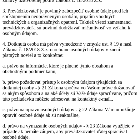
zmluvy uzatvorenej podľa Zákona č. 18/2018 Z.z.
3.
Prevádzkovateľ je povinný zabezpečiť osobné údaje pred ich
sprístupnením neoprávneným osobám, prijatím vhodných
technických a organizačných opatrení. Taktiež všetci zamestnanci
prevádzkovateľa sú povinní dodržiavať mlčanlivosť vo vzťahu k
osobným údajom.
4.
Dotknutá osoba má práva vymedzené v zmysle ust. § 19 a nasl.
Zákona č. 18/2018 Z.z. o ochrane osobných údajov v znení
platných noviel a to konkrétne:
a.
právo na informácie, ktoré je plnené týmto obsahom a
obchodnými podmienkami,
b.
právo požadovať prístup k osobným údajom týkajúcich sa
dotknutej osoby - § 21 Zákona spočíva vo Vašom práve dožadovať
sa akým spôsobom a na aké účely sú Vaše údaje spracúvane, pričom
túto požiadavku môžete adresovať na kontaktný e-mail.,
c.
právo na opravu osobných údajov - § 22 Zákona Vám umožňuje
opraviť osobné údaje ak sú neaktuálne,
d.
právo na vymazanie osobných údajov - § 23 Zákona využijete v
prípade ak nemáte záujem, aby prevádzkovateľ ďalej spracúval
osobné údaje,