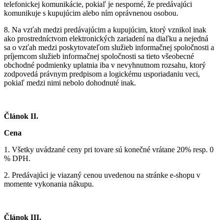
telefonickej komunikácie, pokiaľ je nesporné, že predávajúci
komunikuje s kupujúcim alebo ním oprávnenou osobou.
8.
Na vzťah medzi predávajúcim a kupujúcim, ktorý vznikol inak
ako prostredníctvom elektronických zariadení na diaľku a nejedná
sa o vzťah medzi poskytovateľom služieb informačnej spoločnosti a
príjemcom služieb informačnej spoločnosti sa tieto všeobecné
obchodné podmienky uplatnia iba v nevyhnutnom rozsahu, ktorý
zodpovedá právnym predpisom a logickému usporiadaniu veci,
pokiaľ medzi nimi nebolo dohodnuté inak.
Článok II.
Cena
1.
Všetky uvádzané ceny pri tovare sú konečné vrátane 20% resp. 0
% DPH.
2.
Predávajúci je viazaný cenou uvedenou na stránke e-shopu v
momente vykonania nákupu.
Článok III.