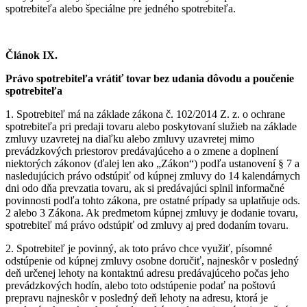
spotrebiteľa alebo špeciálne pre jedného spotrebiteľa.
Článok IX.
Právo spotrebiteľa vrátiť tovar bez udania dôvodu a poučenie
spotrebiteľa
1.
Spotrebiteľ má na základe zákona č. 102/2014 Z. z. o ochrane
spotrebiteľa pri predaji tovaru alebo poskytovaní služieb na základe
zmluvy uzavretej na diaľku alebo zmluvy uzavretej mimo
prevádzkových priestorov predávajúceho a o zmene a doplnení
niektorých zákonov (ďalej len ako „Zákon“) podľa ustanovení § 7 a
nasledujúcich právo odstúpiť od kúpnej zmluvy do 14 kalendárnych
dni odo dňa prevzatia tovaru, ak si predávajúci splnil informačné
povinnosti podľa tohto zákona, pre ostatné prípady sa uplatňuje ods.
2 alebo 3 Zákona. Ak predmetom kúpnej zmluvy je dodanie tovaru,
spotrebiteľ má právo odstúpiť od zmluvy aj pred dodaním tovaru.
2.
Spotrebiteľ je povinný, ak toto právo chce využiť, písomné
odstúpenie od kúpnej zmluvy osobne doručiť, najneskôr v posledný
deň určenej lehoty na kontaktnú adresu predávajúceho počas jeho
prevádzkových hodín, alebo toto odstúpenie podať na poštovú
prepravu najneskôr v posledný deň lehoty na adresu, ktorá je