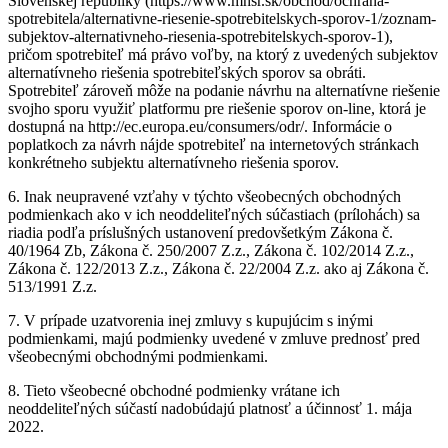
Slovenskej republiky (https://www.mhsr.sk/obchod/ochrana-
spotrebitela/alternativne-riesenie-spotrebitelskych-sporov-1/zoznam-
subjektov-alternativneho-riesenia-spotrebitelskych-sporov-1),
pričom spotrebiteľ má právo voľby, na ktorý z uvedených subjektov
alternatívneho riešenia spotrebiteľských sporov sa obráti.
Spotrebiteľ zároveň môže na podanie návrhu na alternatívne riešenie
svojho sporu využiť platformu pre riešenie sporov on-line, ktorá je
dostupná na http://ec.europa.eu/consumers/odr/. Informácie o
poplatkoch za návrh nájde spotrebiteľ na internetových stránkach
konkrétneho subjektu alternatívneho riešenia sporov.
6.
Inak neupravené vzťahy v týchto všeobecných obchodných
podmienkach ako v ich neoddeliteľných súčastiach (prílohách) sa
riadia podľa príslušných ustanovení predovšetkým Zákona č.
40/1964 Zb, Zákona č. 250/2007 Z.z., Zákona č. 102/2014 Z.z.,
Zákona č. 122/2013 Z.z., Zákona č. 22/2004 Z.z. ako aj Zákona č.
513/1991 Z.z.
7.
V prípade uzatvorenia inej zmluvy s kupujúcim s inými
podmienkami, majú podmienky uvedené v zmluve prednosť pred
všeobecnými obchodnými podmienkami.
8.
Tieto všeobecné obchodné podmienky vrátane ich
neoddeliteľných súčastí nadobúdajú platnosť a účinnosť 1. mája
2022.