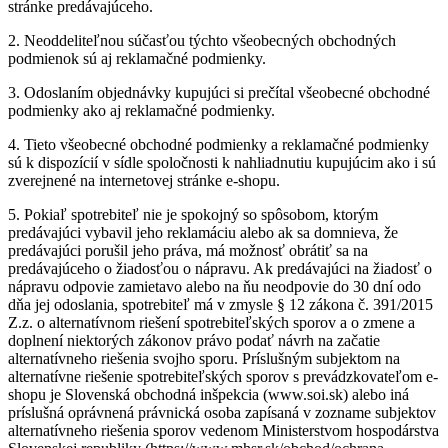
stránke predávajúceho.
2.
Neoddeliteľnou súčasťou týchto všeobecných obchodných
podmienok sú aj reklamačné podmienky.
3.
Odoslaním objednávky kupujúci si prečítal všeobecné obchodné
podmienky ako aj reklamačné podmienky.
4.
Tieto všeobecné obchodné podmienky a reklamačné podmienky
sú k dispozícií v sídle spoločnosti k nahliadnutiu kupujúcim ako i sú
zverejnené na internetovej stránke e-shopu.
5.
Pokiaľ spotrebiteľ nie je spokojný so spôsobom, ktorým
predávajúci vybavil jeho reklamáciu alebo ak sa domnieva, že
predávajúci porušil jeho práva, má možnosť obrátiť sa na
predávajúceho o žiadosťou o nápravu. Ak predávajúci na žiadosť o
nápravu odpovie zamietavo alebo na ňu neodpovie do 30 dní odo
dňa jej odoslania, spotrebiteľ má v zmysle § 12 zákona č. 391/2015
Z.z. o alternatívnom riešení spotrebiteľských sporov a o zmene a
doplnení niektorých zákonov právo podať návrh na začatie
alternatívneho riešenia svojho sporu. Príslušným subjektom na
alternatívne riešenie spotrebiteľských sporov s prevádzkovateľom e-
shopu je Slovenská obchodná inšpekcia (www.soi.sk) alebo iná
príslušná oprávnená právnická osoba zapísaná v zozname subjektov
alternatívneho riešenia sporov vedenom Ministerstvom hospodárstva