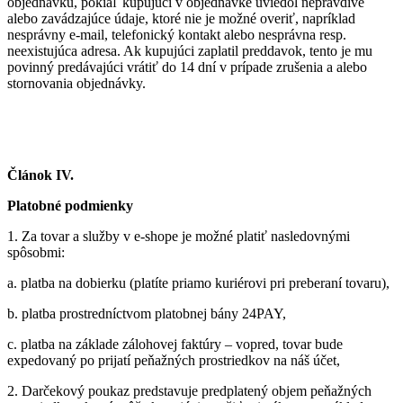
objednávku, pokiaľ kupujúci v objednávke uviedol nepravdivé
alebo zavádzajúce údaje, ktoré nie je možné overiť, napríklad
nesprávny e-mail, telefonický kontakt alebo nesprávna resp.
neexistujúca adresa. Ak kupujúci zaplatil preddavok, tento je mu
povinný predávajúci vrátiť do 14 dní v prípade zrušenia a alebo
stornovania objednávky.
Článok IV.
Platobné podmienky
1.
Za tovar a služby v e-shope je možné platiť nasledovnými
spôsobmi:
a.
platba na dobierku (platíte priamo kuriérovi pri preberaní tovaru),
b.
platba prostredníctvom platobnej bány 24PAY,
c.
platba na základe zálohovej faktúry – vopred, tovar bude
expedovaný po prijatí peňažných prostriedkov na náš účet,
2.
Darčekový poukaz predstavuje predplatený objem peňažných